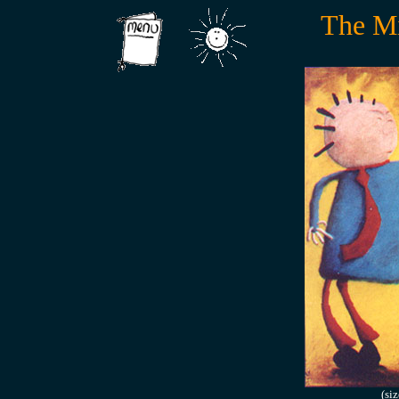
The M
(siz